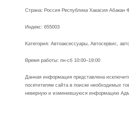
и
Страна:
Россия Республика Хакасия Абакан Ф
м
о
Индекс:
655003
м
у
Категория:
Автоаксессуары, Автосервис, авто
Время работы:
пн-сб 10:00–19:00
Данная информация представлена исключит
посетителям сайта в поиске необходимых тов
неверную и изменившуюся информацию Админ