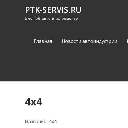
П
PTK-SERVIS.RU
р
Блог об авто и их ремонте
о
м
о
Главная
Новости автоиндустрии
т
а
т
ь
к
с
о
4х4
д
е
р
Название:
4х4
ж