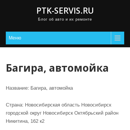
П
PTK-SERVIS.RU
р
Блог об авто и их ремонте
о
м
о
Меню
т
а
т
Багира, автомойка
ь
к
с
Название:
Багира, автомойка
о
д
Страна:
Новосибирская область Новосибирск
е
городской округ Новосибирск Октябрьский район
р
Никитина, 162 к2
ж