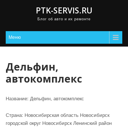
П
PTK-SERVIS.RU
р
Блог об авто и их ремонте
о
м
о
Меню
т
а
т
Дельфин,
ь
автокомплекс
к
с
о
Название:
Дельфин, автокомплекс
д
е
Страна:
Новосибирская область Новосибирск
р
городской округ Новосибирск Ленинский район
ж