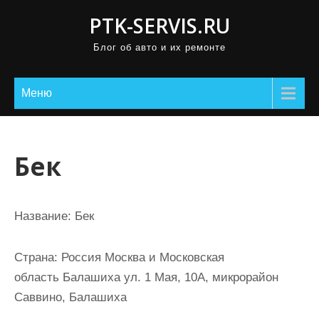
П
PTK-SERVIS.RU
р
Блог об авто и их ремонте
о
м
о
Меню
т
а
т
Бек
ь
к
с
Название:
Бек
о
д
Страна:
Россия Москва и Московская
е
область Балашиха ул. 1 Мая, 10А, микрорайон
р
Саввино, Балашиха
ж