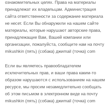
ознакомительных целях. Права на материалы
и
принадлежат их владельцам. Администрация
м
сайта ответственности за содержание материала
о
не несет. Если Вы обнаружили на нашем сайте
м
материалы, которые нарушают авторские права,
у
принадлежащие Вам, Вашей компании или
организации, пожалуйста, сообщите нам
на почту
mikushkin (пять) (собака) джиmail (точка) com
Если вы являетесь правообладателем
исключительных прав, и ваши права каким-то
образом нарушаются с использованием на нашем
ресурсе, мы просим незамедлительно сообщать
об этом письмом в электронном виде
на почту
mikushkin (пять) (собака) джиmail (точка) com