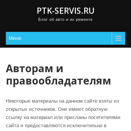
П
PTK-SERVIS.RU
р
Блог об авто и их ремонте
о
м
о
Меню
т
а
т
Авторам и
ь
правообладателям
к
с
о
Некоторые материалы на данном сайте взяты из
д
открытых источников. Они имеют обратную
е
ссылку на материал или присланы посетителями
р
сайта и предоставляются исключительно в
ж