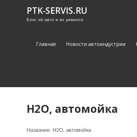
П
PTK-SERVIS.RU
р
Блог об авто и их ремонте
о
м
о
Главная
Новости автоиндустрии
т
а
т
ь
к
с
о
H2O, автомойка
д
е
р
Название:
H2O, автомойка
ж