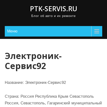
П
PTK-SERVIS.RU
р
Блог об авто и их ремонте
о
м
о
Меню
т
а
т
Электроник-
ь
Сервис92
к
с
о
Название:
Электроник-Сервис92
д
е
Страна:
Россия Республика Крым Севастополь
р
Россия, Севастополь, Гагаринский муниципальный
ж