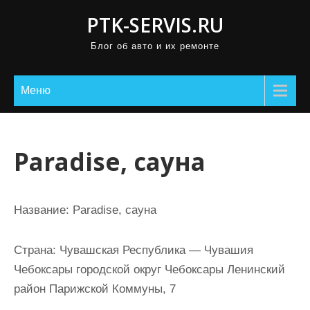
П
PTK-SERVIS.RU
р
Блог об авто и их ремонте
о
м
о
Меню
т
а
т
Paradise, сауна
ь
к
с
Название:
Paradise, сауна
о
д
Страна:
Чувашская Республика — Чувашия
е
Чебоксары городской округ Чебоксары Ленинский
р
район Парижской Коммуны, 7
ж