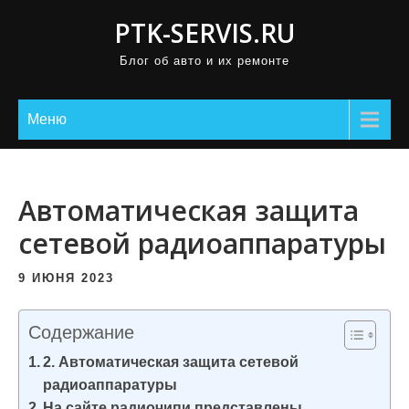
П
PTK-SERVIS.RU
р
Блог об авто и их ремонте
о
м
о
Меню
т
а
т
Автоматическая защита
ь
сетевой радиоаппаратуры
к
с
9 ИЮНЯ 2023
о
д
Содержание
е
2. Автоматическая защита сетевой
р
радиоаппаратуры
ж
На сайте радиочипи представлены