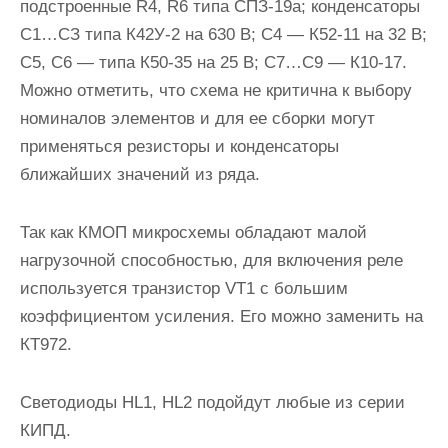
подстроенные R4, R6 типа СПЗ-19а; конденсаторы
С1…СЗ типа К42У-2 на 630 В; С4 — К52-11 на 32 В;
С5, С6 — типа К50-35 на 25 В; С7…С9 — К10-17.
Можно отметить, что схема не критична к выбору
номиналов элементов и для ее сборки могут
применяться резисторы и конденсаторы
ближайших значений из ряда.
Так как КМОП микросхемы обладают малой
нагрузочной способностью, для включения реле
используется транзистор VT1 с большим
коэффициентом усиления. Его можно заменить на
КТ972.
Светодиоды HL1, HL2 подойдут любые из серии
КИПД.