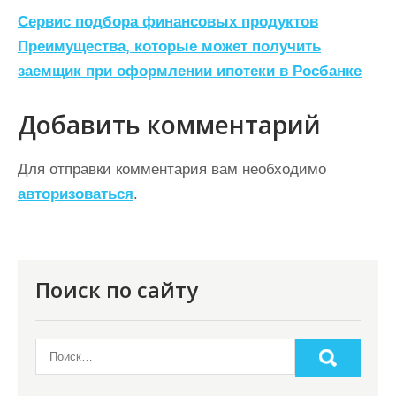
Н
Сервис подбора финансовых продуктов
а
Преимущества, которые может получить
заемщик при оформлении ипотеки в Росбанке
в
и
Добавить комментарий
г
а
Для отправки комментария вам необходимо
ц
авторизоваться
.
и
я
п
Поиск по сайту
о
з
а