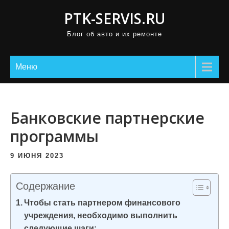
П
PTK-SERVIS.RU
р
Блог об авто и их ремонте
о
м
о
Меню
т
а
т
Банковские партнерские
ь
программы
к
с
9 ИЮНЯ 2023
о
д
Содержание
е
Чтобы стать партнером финансового
р
учреждения, необходимо выполнить
ж
следующие шаги: