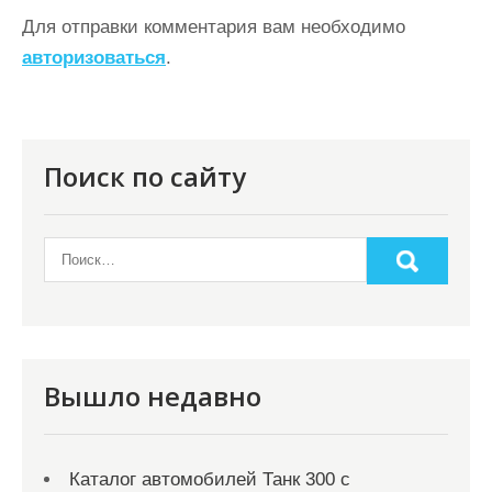
а
Для отправки комментария вам необходимо
ц
авторизоваться
.
и
я
п
Поиск по сайту
о
з
а
п
и
с
Вышло недавно
я
м
Каталог автомобилей Танк 300 с