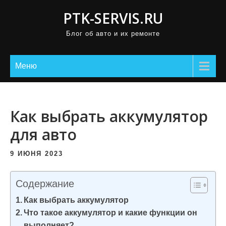
П
PTK-SERVIS.RU
р
Блог об авто и их ремонте
о
м
о
Меню
т
а
т
Как выбрать аккумулятор
ь
для авто
к
с
9 ИЮНЯ 2023
о
д
Содержание
е
Как выбрать аккумулятор
р
Что такое аккумулятор и какие функции он
ж
выполняет?