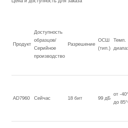
Цена и доступность для заказа
Доступность
образцов/
ОСШ
Темп.
Продукт
Разрешение
Серийное
(тип.)
диапа
производство
от -40
AD7960
Сейчас
18 бит
99 дБ
до 85