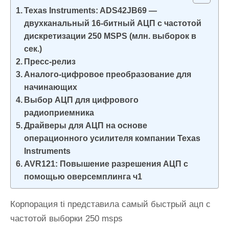
и
Texas Instruments: ADS42JB69 —
м
двухканальный 16-битный АЦП с частотой
о
дискретизации 250 MSPS (млн. выборок в
сек.)
м
Пресс-релиз
у
Аналого-цифровое преобразование для
начинающих
Выбор АЦП для цифрового
радиоприемника
Драйверы для АЦП на основе
операционного усилителя компании Texas
Instruments
AVR121: Повышение разрешения АЦП с
помощью оверсемплинга ч1
Корпорация ti представила самый быстрый ацп с
частотой выборки 250 msps