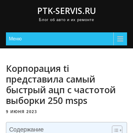
П
PTK-SERVIS.RU
р
Блог об авто и их ремонте
о
м
о
Меню
т
а
т
Корпорация ti
ь
представила самый
к
быстрый ацп с частотой
с
о
выборки 250 msps
д
е
9 ИЮНЯ 2023
р
ж
Содержание