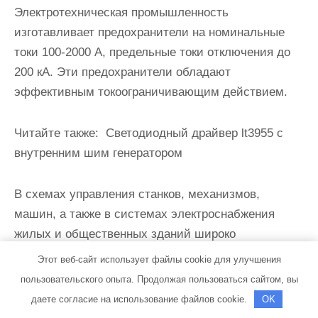
Электротехническая промышленность
изготавливает предохранители на номинальные
то­ки 100-2000 А, предельные токи отключения до
200 кА. Эти предо­хранители обладают
эффективным токоограничивающим действием.
Читайте также:
Светодиодный драйвер lt3955 с
внутренним шим генератором
В схемах управления станков, механизмов,
машин, а также в системах электроснабжения
жилых и общественных зданий широко
применяются пробочные плавкие предохранители
Этот веб-сайт использует файлы cookie для улучшения
серии ПРС. Номи­нальный ток корпуса 6; 25; 63;
пользовательского опыта. Продолжая пользоваться сайтом, вы
100 А.
даете согласие на использование файлов cookie.
OK