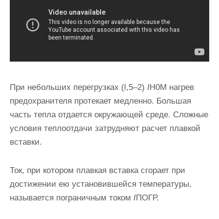
При небольших перегрузках (l,5–2)
I
H0M нагрев
предо­хранителя протекает медленно. Большая
часть тепла отда­ется окружающей среде. Сложные
условия теплоотдачи затрудняют расчет плавкой
вставки.
Ток, при котором плавкая встав­ка сгорает при
достижении ею уста­новившейся температуры,
называет­ся пограничным током
I
ПОГР.