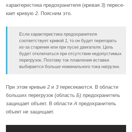
характеристика предохранителя (кривая
3)
пересе­
кает кривую
2.
Поясним это.
Если характеристика предо­хранителя
соответствует кривой
1,
то он будет перегорать
из-за старения или при пуске двигателя. Цепь
будет отключаться при отсутствии недопустимых
перегрузок. По­этому ток плавления вставки
выбирается больше номи­нального тока нагрузки.
При этом кривые
2
и
3
пересека­ются. В области
больших перегрузок (область
Б)
предо­хранитель
защищает объект. В области
А
предохранитель
объект не защищает.