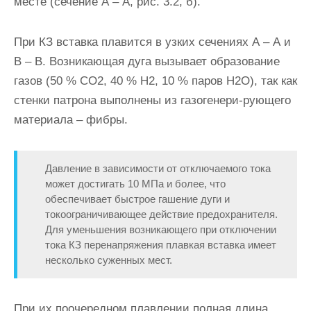
месте (сечение А – А, рис. 3.2, б).
При КЗ вставка плавится в узких сечениях А – А и
В – В. Воз­никающая дуга вызывает образование
газов (50 % СО2, 40 % Н2, 10 % паров Н2О), так как
стенки патрона выполнены из газогенери-рующего
материала – фибры.
Давление в зависимости от отключае­мого тока
может достигать 10 МПа и более, что
обеспечивает быстрое гашение дуги и
токоограничивающее действие предохранителя.
Для уменьшения возникающего при отключении
тока КЗ перенапряжения плавкая вставка имеет
несколько суженных мест.
При их поочеред­ном плавлении полная длина