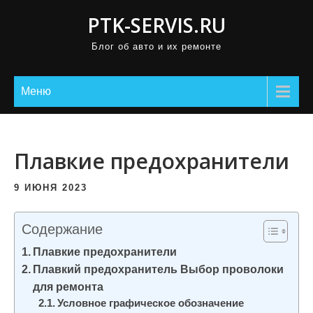
П
PTK-SERVIS.RU
р
Блог об авто и их ремонте
о
м
о
Меню
т
а
т
Плавкие предохранители
ь
к
9 ИЮНЯ 2023
с
о
Содержание
д
Плавкие предохранители
е
Плавкий предохранитель Выбор проволоки
р
для ремонта
ж
Условное графическое обозначение