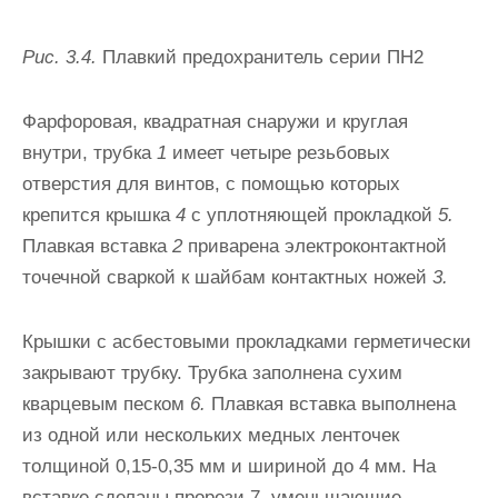
Рис. 3.4.
Плавкий предохранитель серии ПН2
Фарфоровая, квадратная снаружи и круглая
внутри, трубка
1
имеет четыре резьбовых
отверстия для винтов, с помощью которых
крепится крышка
4
с уплотняющей прокладкой
5.
Плавкая вставка
2
приварена электроконтактной
точечной сваркой к шайбам контакт­ных ножей
3.
Крышки с асбестовыми прокладками герметически
за­крывают трубку. Трубка заполнена сухим
кварцевым песком
6.
Плав­кая вставка выполнена
из одной или нескольких медных ленточек
толщиной 0,15-0,35 мм и шириной до 4 мм. На
вставке сделаны про­рези 7, уменьшающие