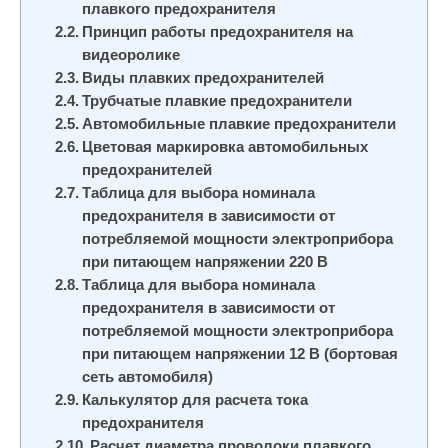
плавкого предохранителя
и
Принцип работы предохранителя на
м
видеоролике
о
Виды плавких предохранителей
м
Трубчатые плавкие предохранители
у
Автомобильные плавкие предохранители
Цветовая маркировка автомобильных
предохранителей
Таблица для выбора номинала
предохранителя в зависимости от
потребляемой мощности электроприбора
при питающем напряжении 220 В
Таблица для выбора номинала
предохранителя в зависимости от
потребляемой мощности электроприбора
при питающем напряжении 12 В (бортовая
сеть автомобиля)
Калькулятор для расчета тока
предохранителя
Расчет диаметра проволоки плавкого