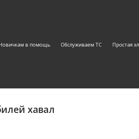
Новичкам в помощь
Обслуживаем ТС
Простая э
илей хавал