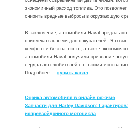
оснащены современными двигателями, кото
экономичный расход топлива. Это позволяет 
снизить вредные выбросы в окружающую сре
В заключение, автомобили Haval предлагают
привлекательными для покупателей. Это выс
комфорт и безопасность, а также экономичн
автомобили Haval получили признание покуп
сердца автолюбителей со своими инноваци
Подробнее …
купить хавал
Н
Оценка автомобиля в онлайн режиме
а
Запчасти для Harley Davidson: Гарантир
непревзойденного мотоцикла
в
и