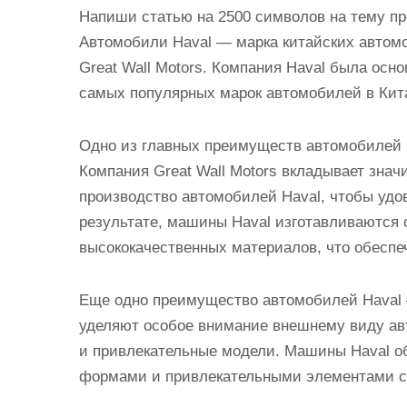
и
Напиши статью на 2500 символов на тему п
м
Автомобили Haval — марка китайских автомо
о
Great Wall Motors. Компания Haval была основ
м
самых популярных марок автомобилей в Кита
у
Одно из главных преимуществ автомобилей H
Компания Great Wall Motors вкладывает знач
производство автомобилей Haval, чтобы удо
результате, машины Haval изготавливаются 
высококачественных материалов, что обеспеч
Еще одно преимущество автомобилей Haval 
уделяют особое внимание внешнему виду ав
и привлекательные модели. Машины Haval 
формами и привлекательными элементами ст