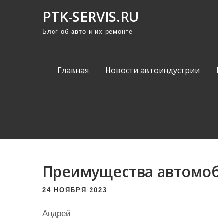
П
PTK-SERVIS.RU
р
Блог об авто и их ремонте
о
м
о
Главная
Новости автоиндустрии
т
а
т
ь
к
с
о
Преимущества автомоб
д
е
24 НОЯБРЯ 2023
р
ж
Андрей