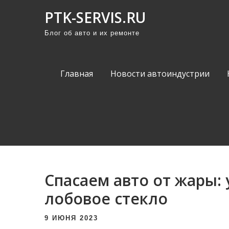
П
PTK-SERVIS.RU
р
Блог об авто и их ремонте
о
м
о
Главная
Новости автоиндустрии
т
а
т
ь
к
с
о
Спасаем авто от жары:
д
е
лобовое стекло
р
9 ИЮНЯ 2023
ж