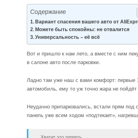
и
Содержание
м
о
Вариант спасения вашего авто от AliExpr
Можете быть спокойны: не отвалится
м
Универсальность – её всё
у
Вот и пришло к нам лето, а вместе с ним п
в салоне авто после парковки.
Ладно там уже наш с вами комфорт: первые 
автомобиль, ему то уж точно жара не пойдёт 
Неудачно припарковались, встали прям под 
панель уже всем ходом «подтекает», нагревш
Хватит это терпеть