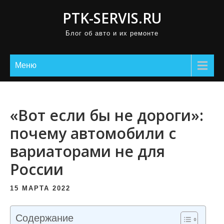
П
PTK-SERVIS.RU
р
Блог об авто и их ремонте
о
м
о
Меню
т
а
т
«Вот если бы не дороги»:
ь
почему автомобили с
к
вариаторами не для
с
о
России
д
е
15 МАРТА 2022
р
ж
Содержание