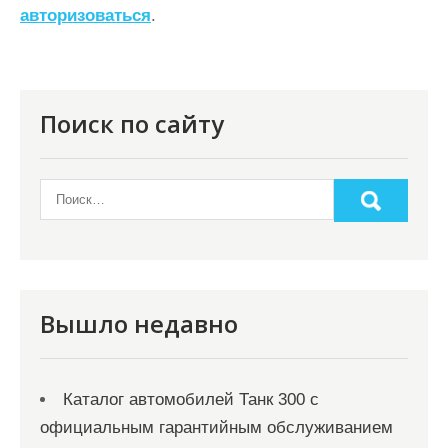
авторизоваться
.
и
я
п
о
Поиск по сайту
з
а
п
и
с
я
Вышло недавно
м
Каталог автомобилей Танк 300 с
официальным гарантийным обслуживанием