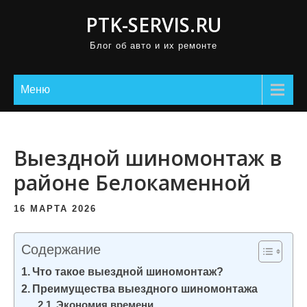
П
PTK-SERVIS.RU
р
Блог об авто и их ремонте
о
м
о
Меню
т
а
т
Выездной шиномонтаж в
ь
районе Белокаменной
к
с
16 МАРТА 2026
о
д
Содержание
е
Что такое выездной шиномонтаж?
р
Преимущества выездного шиномонтажа
ж
Экономия времени