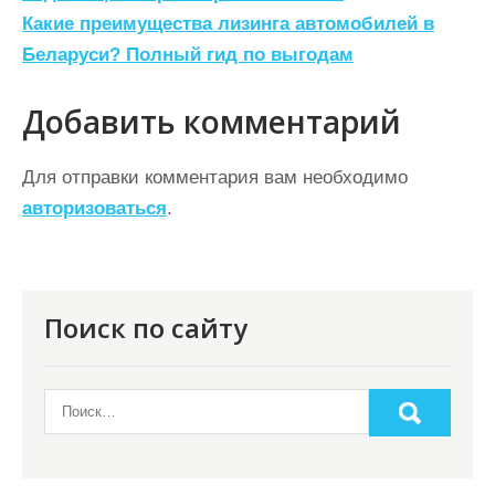
а
Какие преимущества лизинга автомобилей в
в
Беларуси? Полный гид по выгодам
и
г
Добавить комментарий
а
ц
Для отправки комментария вам необходимо
авторизоваться
.
и
я
п
о
Поиск по сайту
з
а
п
и