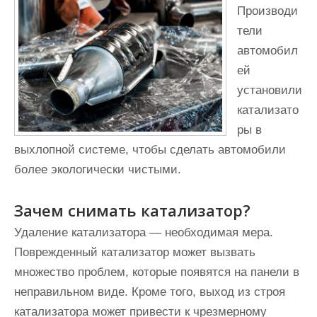
и
Производи
м
тели
о
автомобил
м
ей
у
установили
катализато
ры в
выхлопной системе, чтобы сделать автомобили
более экологически чистыми.
Зачем снимать катализатор?
Удаление катализатора — необходимая мера.
Поврежденный катализатор может вызвать
множество проблем, которые появятся на панели в
неправильном виде. Кроме того, выход из строя
катализатора может привести к чрезмерному