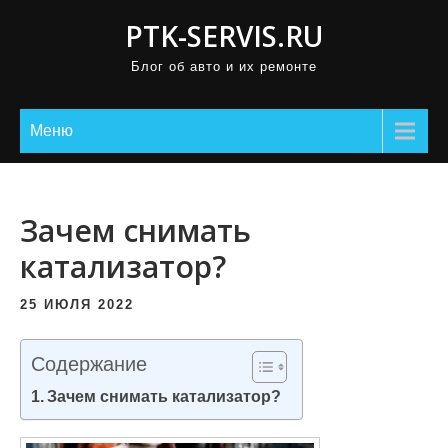
П
PTK-SERVIS.RU
р
Блог об авто и их ремонте
о
м
о
Меню
т
а
т
Зачем снимать
ь
катализатор?
к
с
25 ИЮЛЯ 2022
о
д
Содержание
е
Зачем снимать катализатор?
р
ж