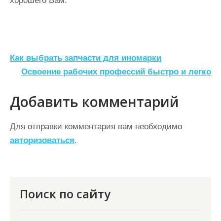
хорошего Вам.
Н
Как выбрать запчасти для иномарки
а
Освоение рабочих профессий быстро и легко
в
Добавить комментарий
и
г
Для отправки комментария вам необходимо
а
авторизоваться
.
ц
и
я
Поиск по сайту
п