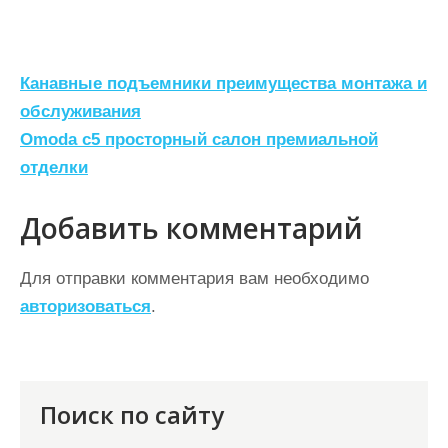
Н
Канавные подъемники преимущества монтажа и
а
обслуживания
Omoda с5 просторный салон премиальной
в
отделки
и
г
Добавить комментарий
а
ц
Для отправки комментария вам необходимо
авторизоваться
.
и
я
п
о
Поиск по сайту