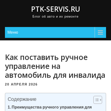
П
PTK-SERVIS.RU
р
Блог об авто и их ремонте
о
м
о
Меню
т
а
т
Как поставить ручное
ь
управление на
к
автомобиль для инвалида
с
о
20 АПРЕЛЯ 2026
д
е
Содержание
р
Преимущества ручного управления для
ж