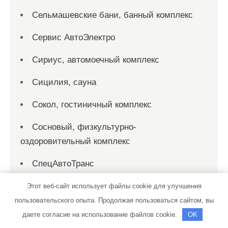
Сельмашевские бани, банный комплекс
Сервис АвтоЭлектро
Сириус, автомоечный комплекс
Сицилия, сауна
Сокол, гостиничный комплекс
Сосновый, физкультурно-
оздоровительный комплекс
СпецАвтоТранс
Спортивный клуб армии, комплекс
Этот веб-сайт использует файлы cookie для улучшения
Министерства обороны РФ в г. Владимире
пользовательского опыта. Продолжая пользоваться сайтом, вы
даете согласие на использование файлов cookie.
OK
Спортивный комплекс, Спортивный