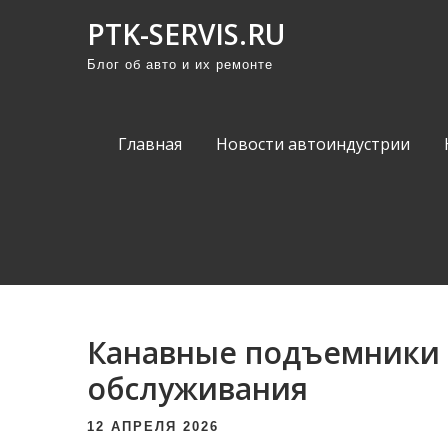
П
PTK-SERVIS.RU
р
Блог об авто и их ремонте
о
м
о
Главная
Новости автоиндустрии
т
а
т
ь
к
с
о
Канавные подъемники 
д
е
обслуживания
р
12 АПРЕЛЯ 2026
ж